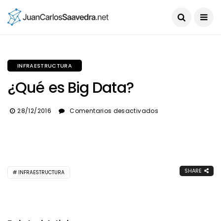
INFRAESTRUCTURA
¿Qué es Big Data?
en
28/12/2016
Comentarios desactivados
¿Qué
es
Big
Data?
SHARE
INFRAESTRUCTURA