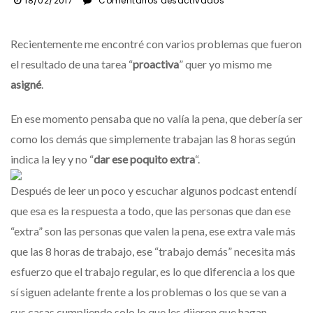
18/02/2017
Comentarios desactivados
Dar
ese
Recientemente me encontré con varios problemas que fueron
“poquito
más”
el resultado de una tarea “
proactiva
” quer yo mismo me
asigné
.
En ese momento pensaba que no valía la pena, que debería ser
como los demás que simplemente trabajan las 8 horas según
indica la ley y no “
dar ese poquito extra
“.
Después de leer un poco y escuchar algunos podcast entendí
que esa es la respuesta a todo, que las personas que dan ese
“extra” son las personas que valen la pena, ese extra vale más
que las 8 horas de trabajo, ese “trabajo demás” necesita más
esfuerzo que el trabajo regular, es lo que diferencia a los que
sí siguen adelante frente a los problemas o los que se van a
sus casas cumpliendo solo lo que les dijeron que hagan.