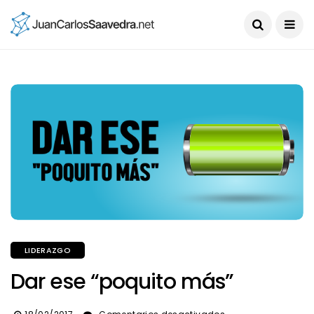
LIDERAZGO
Dar ese “poquito más”
en