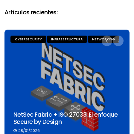
Artículos recientes:
CYBERSECURITY
INFRAESTRUCTURA
NETWORKING
NetSec Fabric + ISO 27033: El enfoque
Secure by Design
28/01/2026