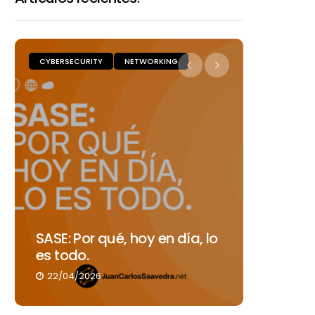
CYBERSECURITY
NETWORKING
CYBERSECU
¿Por qué
SASE: Por qué, hoy en día, lo
asegur
es todo.
industr
22/04/2026
14/04/2