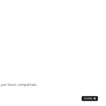
1ax
l, por favor, compártalo.
SHARE