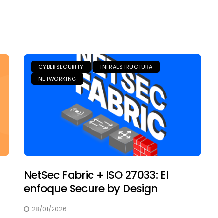
CYBERSECURITY
CYBERSECURITY
INFRAESTRUCTURA
NETWORKING
Un solo fabricante para
NetSec Fabric + ISO 27033: El
todo. Menos para el Firewall.
enfoque Secure by Design
15/04/2025
28/01/2026