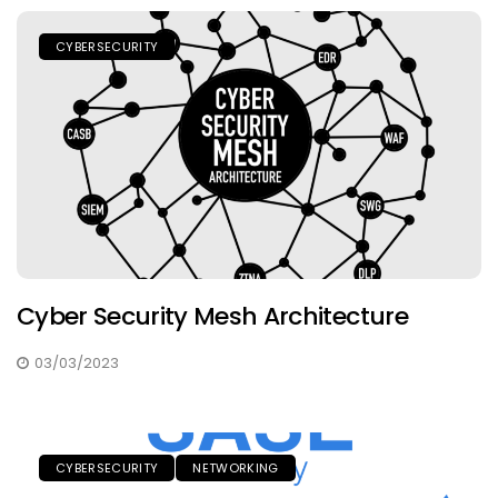
CYBERSECURITY
Cyber Security Mesh Architecture
03/03/2023
CYBERSECURITY
NETWORKING