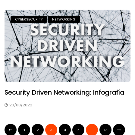
CYBERSECURITY
NETWORKING
Security Driven Networking: Infografía
23/08/2022
1
2
3
4
5
…
13